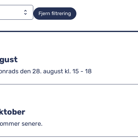
Fjern filtrering
ugust
onrads den 28. august kl. 15 - 18
ktober
n kommer senere.