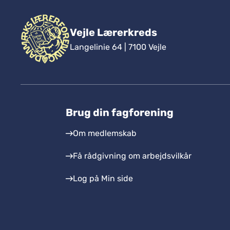
Vejle Lærerkreds
Langelinie 64 | 7100 Vejle
Brug din fagforening
Om medlemskab
Få rådgivning om arbejdsvilkår
Log på Min side