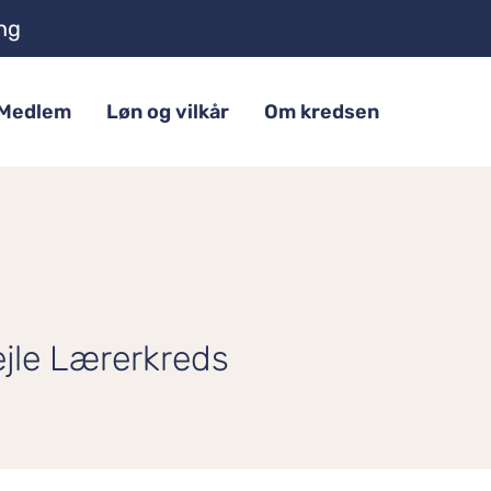
ng
Medlem
Løn og vilkår
Om kredsen
ejle Lærerkreds