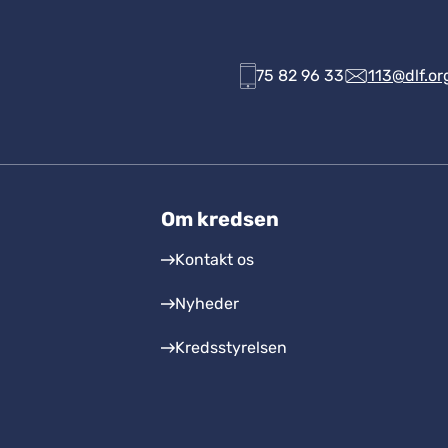
75 82 96 33
113@dlf.or
Om kredsen
Kontakt os
Nyheder
Kredsstyrelsen